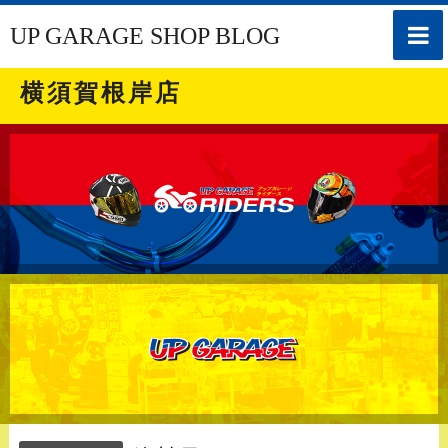
toggle
UP GARAGE SHOP BLOG
naviga
横須賀根岸店