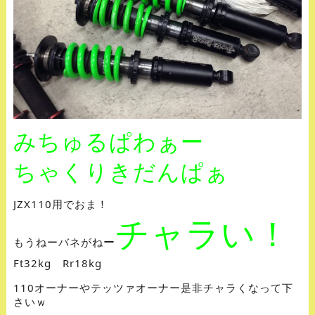
みちゅるぱわぁー
ちゃくりきだんぱぁ
JZX110用でおま！
チャラい！
ー
もうねーバネがね
Ft32kg Rr18kg
110オーナーやテッツァオーナー是非チャラくなって下
さいｗ