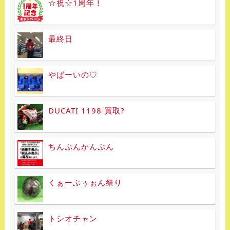
☆祝☆1周年！
最終日
やばーいの♡
DUCATI 1198 買取?
ちんぷんかんぷん
くぁーぶぅぉん祭り
トシオチャン