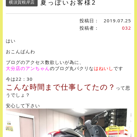
夏っぽいお客様2
横須賀根岸店
投稿日：
2019.07.25
投稿者：
032
はい
おこんばんわ
ブログのアクセス数欲しいが為に、
大分店のアンちゃん
の
ブログ丸パクリな
はねいし
です
今は22：30
こんな時間まで仕事してたの？
って思
うでしょ？
安心して下さい