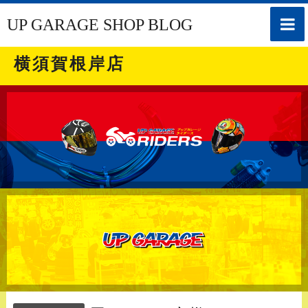
toggle
UP GARAGE SHOP BLOG
naviga
横須賀根岸店