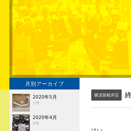
月別アーカイブ
終
横須賀根岸店
2020年5月
1件
2020年4月
9件
はい