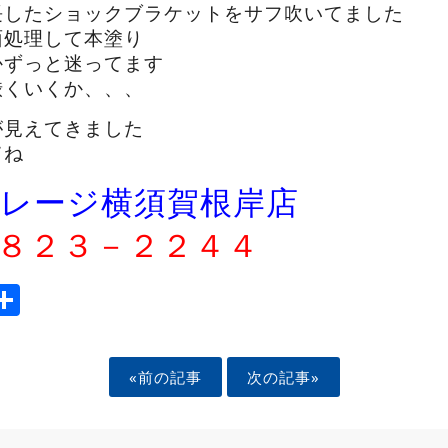
長したショックブラケットをサフ吹いてました
面処理して本塗り
かずっと迷ってます
渋くいくか、、、
が見えてきました
てね
レージ横須賀根岸店
８２３－２２４４
ook
tter
mail
Share
«前の記事
次の記事»