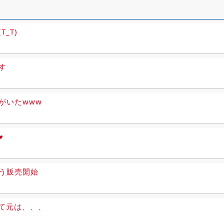
T_T)
す
がいたwww
♥
う販売開始
って元は、、、