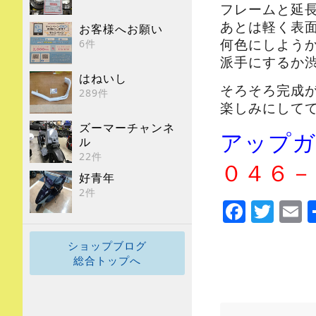
フレームと延
あとは軽く表
お客様へお願い
何色にしよう
6件
派手にするか
はねいし
そろそろ完成
289件
楽しみにして
ズーマーチャンネ
アップガ
ル
22件
０４６－
好青年
2件
Faceb
Twi
E
ショップブログ
総合トップへ