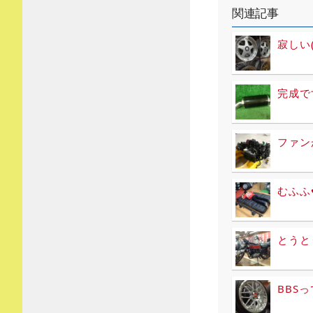
関連記事
寂しい(
完成で
ファン
むふふ
とうと
BBS