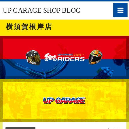
toggle
UP GARAGE SHOP BLOG
naviga
横須賀根岸店