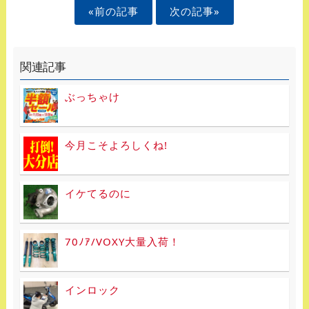
«前の記事
次の記事»
関連記事
ぶっちゃけ
今月こそよろしくね!
イケてるのに
70ﾉｱ/VOXY大量入荷！
インロック