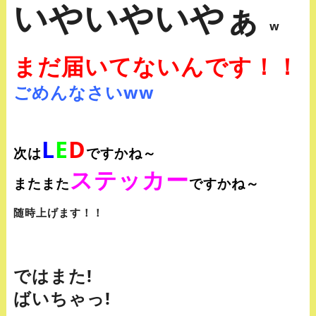
いやいやいやぁ
w
まだ届いてないんです！！
ごめんなさいww
L
E
D
次は
ですかね～
ステッカー
またまた
ですかね～
随時上げます！！
ではまた!
ばいちゃっ!