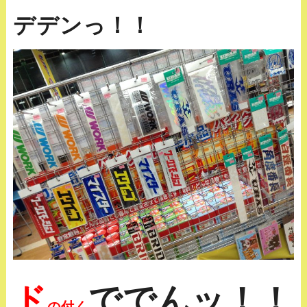
デデンっ！！
ド
ででんッ！！
の付く