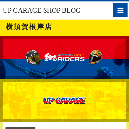
toggle
UP GARAGE SHOP BLOG
naviga
横須賀根岸店