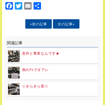
Facebook
Twitter
Email
Share
«前の記事
次の記事»
関連記事
意外と豊富なんです★
例のｱﾚですアレ
☆きらきら星☆