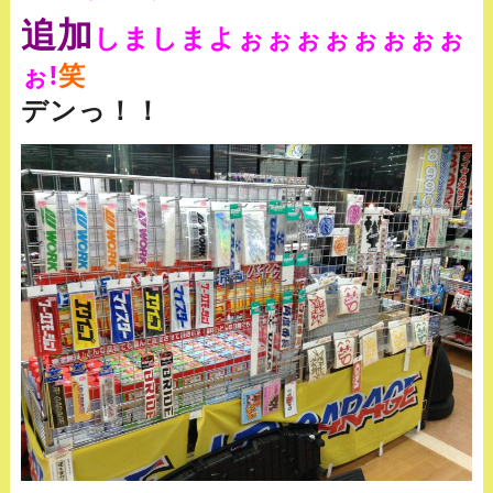
追加
しましまよぉぉぉぉぉぉぉぉ
ぉ!
笑
デンっ！！