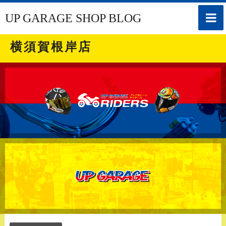
toggle
UP GARAGE SHOP BLOG
naviga
横須賀根岸店