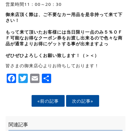
営業時間11：00～20：30
御来店頂く際は、
ご不要なカー用品
を是非持って来て下
さい！
もって来て頂いたお客様には
当日限り一点のみ
５％ＯＦ
Ｆ
可能
なお得なクーポン券をお渡し出来るので色々な商
品が通常よりお得にゲットする事が出来ますよっ
ぜひぜひよろしくお願い致します！（＞＜）
皆さまの御来店心よりお待ちしております！
Facebook
Twitter
Email
Share
«前の記事
次の記事»
関連記事