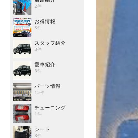
2件
お得情報
3件
スタッフ紹介
3件
愛車紹介
3件
パーツ情報
15件
チューニング
1件
シート
3件