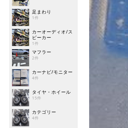
足まわり
1件
カーオーディオ/ス
ピーカー
1件
マフラー
2件
カーナビ/モニター
4件
タイヤ・ホイール
15件
カテゴリー
4件