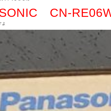
SONIC CN-RE06
すよ