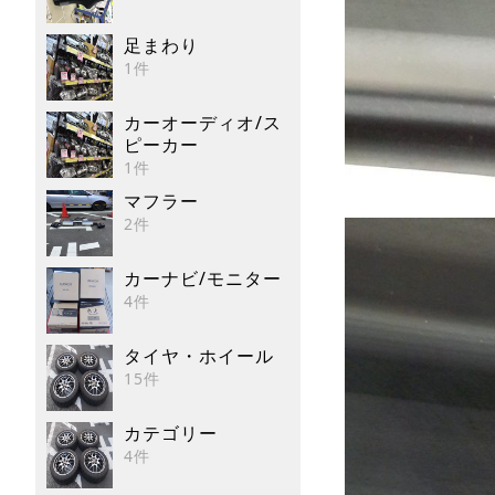
足まわり
1件
カーオーディオ/ス
ピーカー
1件
マフラー
2件
カーナビ/モニター
4件
タイヤ・ホイール
15件
カテゴリー
4件