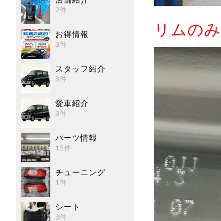
2件
リムのみ
お得情報
3件
スタッフ紹介
3件
愛車紹介
3件
パーツ情報
15件
チューニング
1件
シート
3件