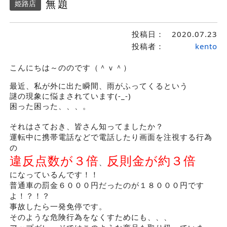
無題
姫路店
投稿日：
2020.07.23
投稿者：
kento
こんにちは～ののです（＾ｖ＾）
最近、私が外に出た瞬間、雨がふってくるという
謎の現象に悩まされています(-_-)
困った困った、、、。
それはさておき、皆さん知ってましたか？
運転中に携帯電話などで電話したり画面を注視する行為
の
違反点数が３倍
反則金が約３倍
、
になっているんです！！
普通車の罰金６０００円だったのが１８０００円です
よ！？！？
事故したら一発免停です。
そのような危険行為をなくすためにも、、、