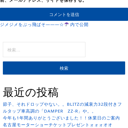
投
ジメジメをぶっ飛ばそ―――☆
内で公開
稿
検
ナ
索:
ビ
ゲ
ー
最近の投稿
シ
ョ
節子、それドロップやない。。BLITZの減衰力32段付きフ
ルタップ車高調の「DAMPER ZZ-R」や。。
ン
今年も1年間ありがとうございました！！休業日のご案内
名古屋モーターショーチケットプレゼントォォォオオ