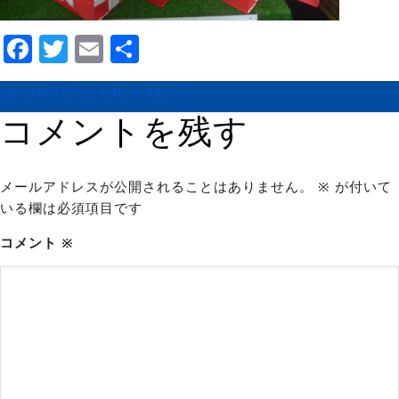
Facebook
Twitter
Email
Share
投
フ
2019年7月1日
640 × 480
稿
ル
コメントを残す
日:
サ
イ
ズ
メールアドレスが公開されることはありません。
※
が付いて
いる欄は必須項目です
コメント
※