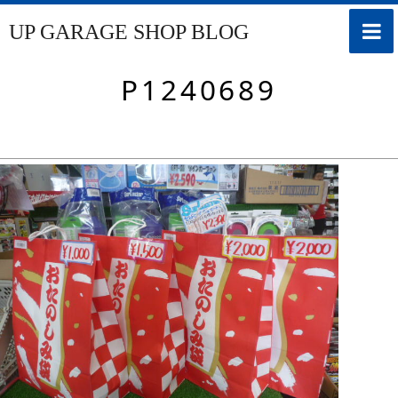
次の画像
toggle
UP GARAGE SHOP BLOG
naviga
P1240689