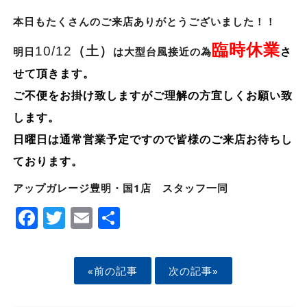
本日もたくさんのご来店ありがとうございました！！
臨時休業
10/12
（土）
明日
は大型台風接近の為
さ
せて頂きます。
ご不便をお掛け致しますがご理解の方宜しくお願い致
します。
日曜日は通常営業予定ですので皆様のご来店お待ちし
ております。
アップガレージ豊明・国1店 スタッフ一同
Facebook
Twitter
Email
Share
«前の記事
次の記事»