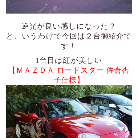
逆光が良い感じになった？
と、いうわけで今回は２台御紹介で
す！
1台目は紅が美しい
【ＭＡＺＤＡ ロードスター 佐倉杏
子仕様】