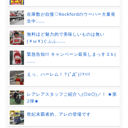
在庫数が自慢♡Rockfordのウーハー大量発
生中......
無料ほど魅力的で美味しいものは無い
(￥ω￥)ぐふふ......
緊急告知!!! キャンペーン延長しまっす Σｂ(
......
えっ、ハーレム！？(ﾟДﾟ)ﾝﾏｯ!!
レアレアスタッフご紹介＼(◎o◎)／！ ★第
2弾★
世紀末覇者的、アレの登場です