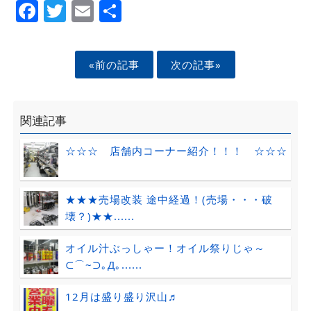
Facebook
Twitter
Email
Share
«前の記事
次の記事»
関連記事
☆☆☆ 店舗内コーナー紹介！！！ ☆☆☆
★★★売場改装 途中経過！(売場・・・破
壊？)★★......
オイル汁ぶっしゃー！オイル祭りじゃ～
⊂⌒~⊃｡Д｡......
12月は盛り盛り沢山♬