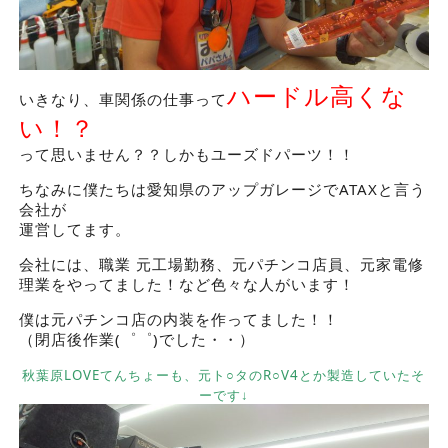
ハードル高くな
いきなり、車関係の仕事って
い！？
って思いません？？しかもユーズドパーツ！！
ちなみに僕たちは愛知県のアップガレージでATAXと言う
会社が
運営してます。
会社には、職業 元工場勤務、元パチンコ店員、元家電修
理業をやってました！など色々な人がいます！
僕は元パチンコ店の内装を作ってました！！
（閉店後作業(゜゜)でした・・）
秋葉原LOVEてんちょーも、元ト○タのR○V4とか製造していたそ
ーです↓