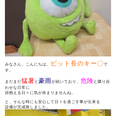
ピット長のキー〇
みなさん、こんにちは。
で
す。
猛暑
豪雨
危険
まだまだ
と
が続いており、
と隣り合
わせな日常に
頭抱える日々に気が休まりませんね。
と、そんな時にも安心して日々を過ごす事が出来る
設備が完成致しました。