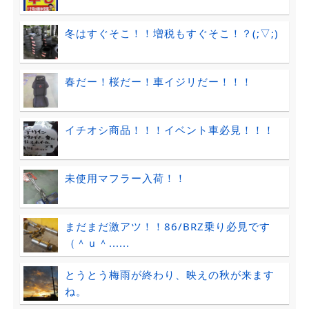
冬はすぐそこ！！増税もすぐそこ！？(;▽;)
春だー！桜だー！車イジリだー！！！
イチオシ商品！！！イベント車必見！！！
未使用マフラー入荷！！
まだまだ激アツ！！86/BRZ乗り必見です
（＾ｕ＾......
とうとう梅雨が終わり、映えの秋が来ます
ね。