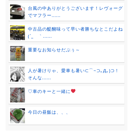
台風の中ありがとうございます！レヴォーグ
でマフラー......
中古品の醍醐味って早い者勝ちなとこだよね
(´_ゝ｀......
重要なお知らせだぷぅ～
人が暑けりゃ、愛車も暑い⊂⌒~⊃｡Д｡)⊃！
そんな......
♡車のキーと一緒に
今日の昼飯は、、、