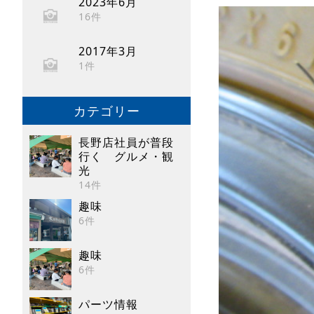
2023年6月
16件
2017年3月
1件
カテゴリー
長野店社員が普段
行く グルメ・観
光
14件
趣味
6件
趣味
6件
パーツ情報