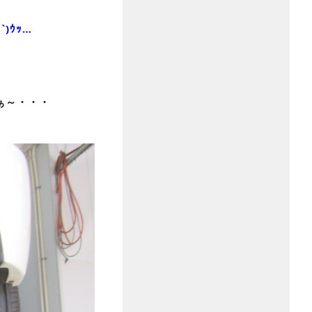
`)ｳｯ…
ぁ～・・・