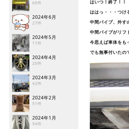
はいつ！終了！！
69件
ははっ・・・つけ
2024年6月
中間パイプ、外す
27件
中間パイプがリフ
2024年5月
今思えば車体をも
17件
でも無事付いたの
2024年4月
20件
2024年3月
42件
2024年2月
51件
2024年1月
54件