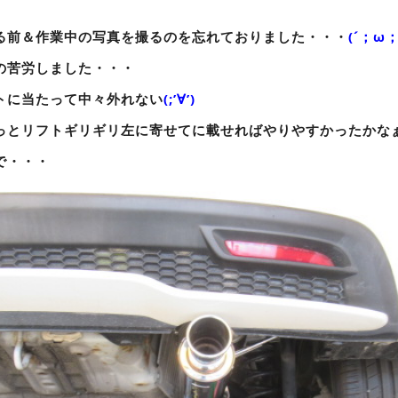
る前＆作業中の写真を撮るのを忘れておりました・・・
(´；ω；
の苦労しました・・・
トに当たって中々外れない
(;’∀’)
っとリフトギリギリ左に寄せてに載せればやりやすかったかな
で・・・