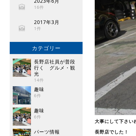
2023年6月
16件
2017年3月
1件
カテゴリー
長野店社員が普段
行く グルメ・観
光
14件
趣味
6件
趣味
6件
大事にして下さい
パーツ情報
長野店でした！