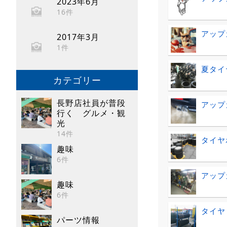
2023年6月
16件
アップ
2017年3月
1件
夏タイ
カテゴリー
長野店社員が普段
アップ
行く グルメ・観
光
14件
タイヤホ
趣味
6件
アップ
趣味
6件
タイヤ
パーツ情報