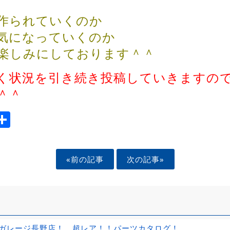
作られていくのか
気になっていくのか
楽しみにしております＾＾
く状況を引き続き投稿していきますの
＾＾
ook
tter
mail
Share
«前の記事
次の記事»
ガレージ長野店！ 超レア！！パーツカタログ！