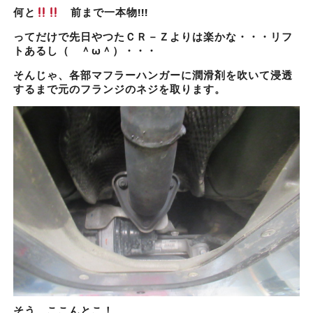
何と
前まで一本物!!!
ってだけで先日やつたＣＲ－Ｚよりは楽かな・・・リフ
トあるし（ ＾ω＾）・・・
そんじゃ、各部マフラーハンガーに潤滑剤を吹いて浸透
するまで元のフランジのネジを取ります。
そう、ここんとこ！