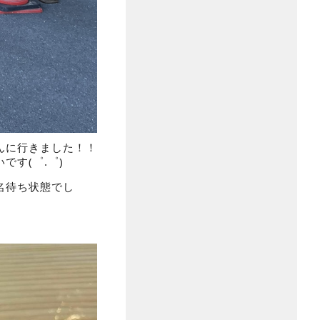
んに行きました！！
す(゜.゜)
名待ち状態でし