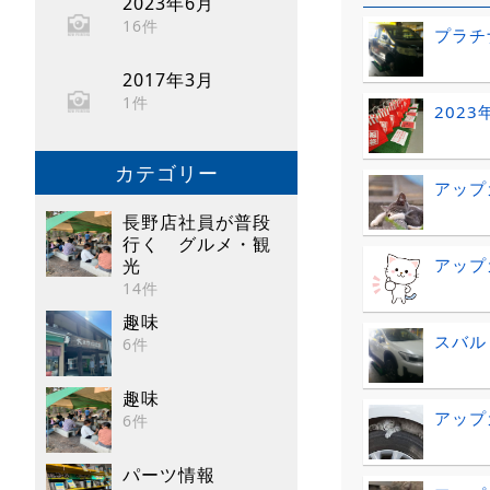
2023年6月
16件
プラチナ
2017年3月
1件
2023
カテゴリー
アップ
長野店社員が普段
行く グルメ・観
アップ
光
14件
趣味
スバル
6件
趣味
アップ
6件
パーツ情報