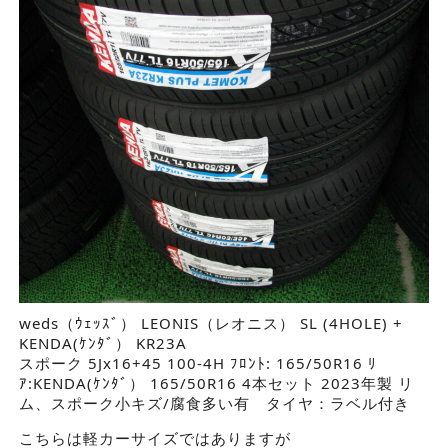
weds（ｳｪｯｽﾞ） LEONIS（レオニス） SL (4HOLE) +
KENDA(ｹﾝﾀﾞ） KR23A
スポーク 5Jx16+45 100-4H ﾌﾛﾝﾄ: 165/50R16 ﾘ
ｱ:KENDA(ｹﾝﾀﾞ） 165/50R16 4本セット 2023年製 リ
ム、スポーク小キズ/腐食多い有 タイヤ：ラベル付き
こちらは軽カーサイズではありますが