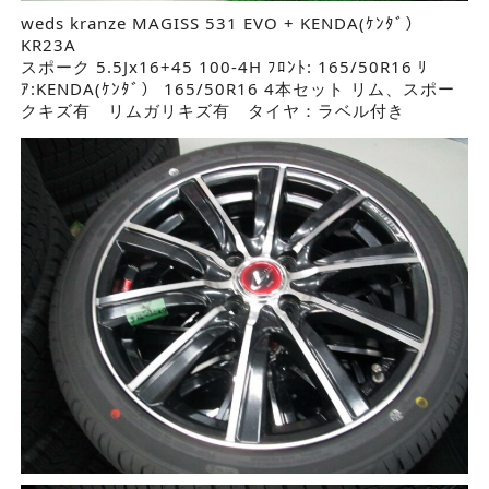
weds kranze MAGISS 531 EVO + KENDA(ｹﾝﾀﾞ）
KR23A
スポーク 5.5Jx16+45 100-4H ﾌﾛﾝﾄ: 165/50R16 ﾘ
ｱ:KENDA(ｹﾝﾀﾞ） 165/50R16 4本セット リム、スポー
クキズ有 リムガリキズ有 タイヤ：ラベル付き