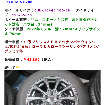
ECOPIa NH200
ホイールサイズ：
6.0Jx15+45 100-5H
タイヤサイ
ズ：
195/65R15
ホイール状態：
リム、スポークキズ有 ※トヨタ純正ナ
ット対応（ハブ径：54ｍｍ）
タイヤ状態：
2022年モデル 溝：7mm/スリップサイン
まで5mm
適合車種：
30系プリウス＆ＰＨＶ/5ナンバーウィッシ
ュ/現行210系カローラ＆カローラツーリング/アリオン/
プレミオ等
販売価格：
￥43.890
（税込）
続いて