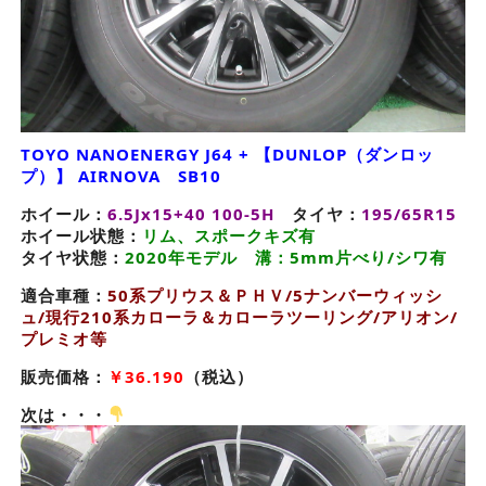
TOYO NANOENERGY J64 + 【DUNLOP（ダンロッ
プ）】 AIRNOVA SB10
ホイール：
6.5Jx15+40 100-5H
タイヤ：
195/65R15
ホイール状態：
リム、スポークキズ有
タイヤ状態：
2020年モデル 溝：5mm片べり/シワ有
適合車種：
50系プリウス＆ＰＨＶ/5ナンバーウィッシ
ュ/現行210系カローラ＆カローラツーリング/アリオン/
プレミオ等
販売価格：
￥36.190
（税込）
次は・・・