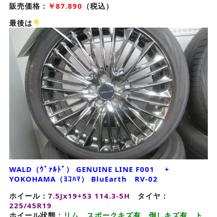
販売価格：
￥87.890
（税込）
最後は
WALD（ｳﾞｧﾙﾄﾞ） GENUINE LINE F001 +
YOKOHAMA（ﾖｺﾊﾏ） BluEarth RV-02
ホイール：
7.5Jx19+53 114.3-5H
タイヤ：
225/45R19
ホイール状態：
リム、スポークキズ有 倒しキズ有 ト