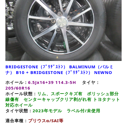
BRIDGESTONE（ﾌﾞﾘﾁﾞｽﾄﾝ） BALMINUM（バルミ
ナ） B10 + BRIDGESTONE（ﾌﾞﾘﾁﾞｽﾄﾝ） NEWNO
ホイール：
6.5Jx16+39 114.3-5H
タイヤ：
205/60R16
ホイール状態：
リム、スポークキズ有 ポリッシュ部分
線傷有 センターキャップクリア剥がれ有 トヨタナット
対応ホイール
タイヤ状態：
2023年モデル ラベル付/未使用
適合車種：
プリウスα/SAI等