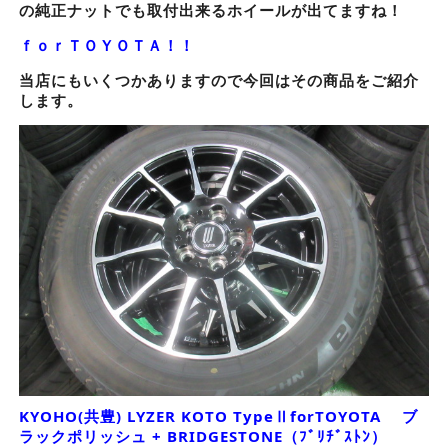
の純正ナットでも取付出来るホイールが出てますね！
ｆｏｒＴＯＹＯＴＡ！！
当店にもいくつかありますので今回はその商品をご紹介
します。
KYOHO(共豊) LYZER KOTO TypeⅡforTOYOTA ブ
ラックポリッシュ + BRIDGESTONE（ﾌﾞﾘﾁﾞｽﾄﾝ）