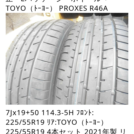
TOYO（ﾄｰﾖｰ） PROXES R46A
7Jx19+50 114.3-5H ﾌﾛﾝﾄ:
225/55R19 ﾘｱ:TOYO（ﾄｰﾖｰ）
225/55R19 4本セット 2021年製 リ