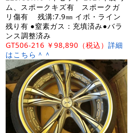
ム、スポークキズ有 スポークガ
リ傷有 残溝:7.9㎜ イボ・ライン
残り有 ●窒素ガス：充填済み●バラ
ンス調整済み
GT506-216 ￥98,890（税込）
詳細
はこちら＾＾