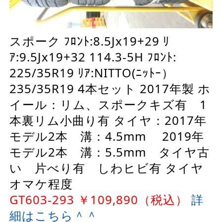
スポーク ﾌﾛﾝﾄ:8.5Jx19+29 ﾘ
ｱ:9.5Jx19+32 114.3-5H ﾌﾛﾝﾄ:
225/35R19 ﾘｱ:NITTO(ﾆｯﾄｰ）
235/35R19 4本セット 2017年製 ホ
イール：リム、スポークキズ有 1
本裏リム小曲り有 タイヤ：2017年
モデル2本 溝：4.5mm 2019年
モデル2本 溝：5.5mm タイヤ古
い 片べり有 しわヒビ有 タイヤ
オマケ程度
GT603-293 ￥109,890（税込）
詳
細はこちら＾＾