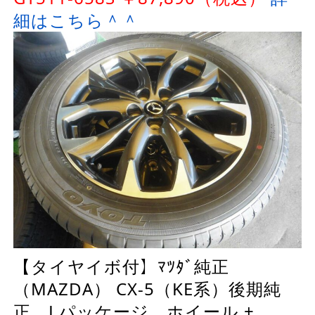
細はこちら＾＾
【タイヤイボ付】ﾏﾂﾀﾞ純正
（MAZDA） CX-5（KE系）後期純
正 Lパッケージ ホイール +