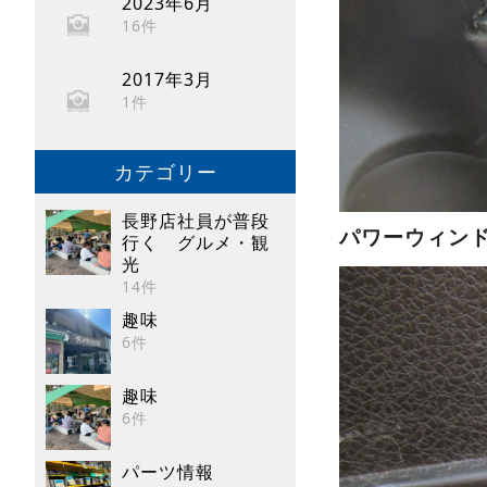
2023年6月
16件
2017年3月
1件
カテゴリー
長野店社員が普段
パワーウィン
行く グルメ・観
光
14件
趣味
6件
趣味
6件
パーツ情報