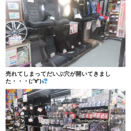
売れてしまってだいぶ穴が開いてきまし
た・・・(;’∀’)