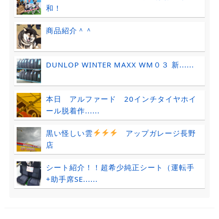
和！
商品紹介＾＾
DUNLOP WINTER MAXX WM０３ 新......
本日 アルファード 20インチタイヤホイ
ール脱着作......
黒い怪しい雲
アップガレージ長野
店
シート紹介！！超希少純正シート（運転手
+助手席SE......