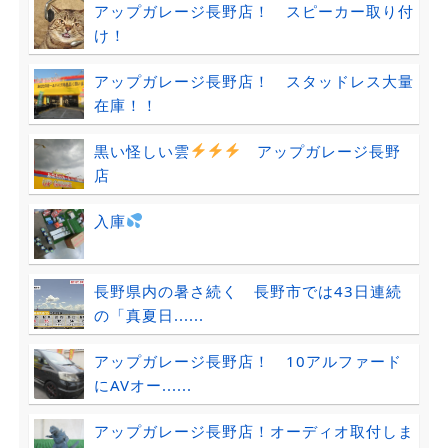
アップガレージ長野店！ スピーカー取り付
け！
アップガレージ長野店！ スタッドレス大量
在庫！！
黒い怪しい雲
アップガレージ長野
店
入庫
長野県内の暑さ続く 長野市では43日連続
の「真夏日......
アップガレージ長野店！ 10アルファード
にAVオー......
アップガレージ長野店！オーディオ取付しま