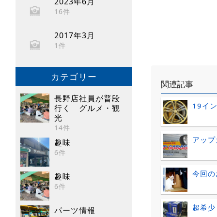
2023年6月
16件
2017年3月
1件
カテゴリー
関連記事
長野店社員が普段
19イ
行く グルメ・観
光
14件
アップ
趣味
6件
今回の
趣味
6件
超希少
パーツ情報