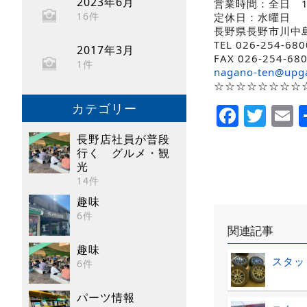
2023年6月
営業時間：全日 10
16件
定休日：水曜日
長野県長野市川中島
TEL 026-254-680
2017年3月
FAX 026-254-68
1件
nagano-ten@upg
☆☆☆☆☆☆☆☆☆
Faceb
Twi
E
カテゴリー
長野店社員が普段
行く グルメ・観
光
14件
趣味
6件
関連記事
趣味
スタッ
6件
パーツ情報