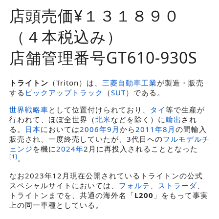
店頭売価¥１３１８９０
（４本税込み）
店舗管理番号GT610-930S
トライトン
（
Triton
）は、
三菱自動車工業
が製造・販売
する
ピックアップトラック
（
SUT
）である。
世界戦略車
として位置付けられており、
タイ
等で生産が
行われて、ほぼ全世界（
北米
などを除く）に
輸出
され
る。
日本
においては
2006年
9月
から
2011年
8月
の間輸入
販売され、一度終売していたが、3代目への
フルモデルチ
ェンジ
を機に
2024年
2月に再投入されることとなった
[
1
]
。
なお2023年12月現在公開されているトライトンの公式
スペシャルサイトにおいては、
フォルテ
、
ストラーダ
、
トライトンまでを、共通の海外名「
L200
」をもって事実
上の同一車種としている。