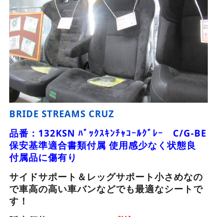
BRIDE STREAMS CRUZ
品番：132KSN ﾊﾞｯｸｽｷﾝﾁｬｺｰﾙｸﾞﾚｰ C/G-BE
保安基準適合書類付属 使用感少なく状態良
付属品に傷有り
サイドサポート＆レッグサポート小さめなの
で車高の高い車バンなどでも最適なシートで
す！