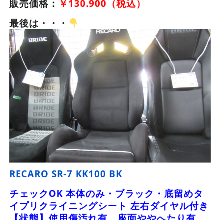
販売価格：
￥130.900（税込）
最後は・・・
RECARO SR-7 KK100 BK
チェックOK 本体のみ・ブラック・底留めタ
イプリクライニングシート 左右ダイヤル付き
【状態】使用傷汚れ有 座面ややへたり有