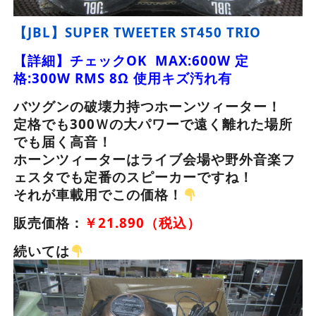
【JBL】SUPER TWEETER ST450 TRIO
【詳細】チェックOK MAX:600W 定
格:300W RMS 8Ω 使用キズ汚れ有
バツグンの破壊力持つホーンツィーター！
定格でも300Ｗの大パワーで遠く離れた場所
でも届く高音！
ホーンツィーターはライブ会場や野外音楽フ
ェスタでも定番のスピーカーですね！
それが車載用でこの価格！
販売価格：
￥21.890（税込）
続いては