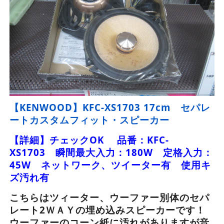
【KENWOOD】KFC-XS1703 17cm セパレ
ートカスタムフィット・スピーカー
【詳細】チェックOK 品番：KFC-
XS1703 瞬間最大入力：180W 定格入力：
45W ネットワーク、ツイーター有 使用キ
ズ汚れ有
こちらはツィーター、ウーファー別体のセパ
レート2ＷＡＹの埋め込みスピーカーです！
ウーファーのコーン紙に汚れがありますが音