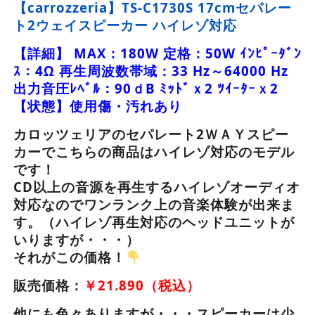
【carrozzeria】TS-C1730S 17cmセパレー
ト2ウェイスピーカー ハイレゾ対応
【詳細】 MAX：180W 定格：50W ｲﾝﾋﾟｰﾀﾞﾝ
ｽ：4Ω 再生周波数帯域：33 Hz～64000 Hz
出力音圧ﾚﾍﾞﾙ：90ｄB ﾐｯﾄﾞｘ2 ﾂｲｰﾀｰｘ2
【状態】使用傷・汚れあり
カロッツェリアのセパレート2ＷＡＹスピー
カーでこちらの商品はハイレゾ対応のモデル
です！
CD以上の音源を再生するハイレゾオーディオ
対応なのでワンランク上の音楽体験が出来ま
す。（ハイレゾ再生対応のヘッドユニットが
いりますが・・・）
それがこの価格！
販売価格：
￥21.890（税込）
他にも色々ありますが・・・スピーカーは少