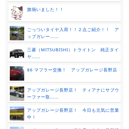
旗揃いました！！
ごっついタイヤ入荷！！２点ご紹介！！ ア
ップガレー......
三菱（MITSUBISHI）トライトン 純正タイ
ヤ......
86 マフラー交換！ アップガレージ長野店
アップガレージ長野店！ ティアナにサブウ
ーファー取......
アップガレージ長野店！ 今日も元気に営業
中！