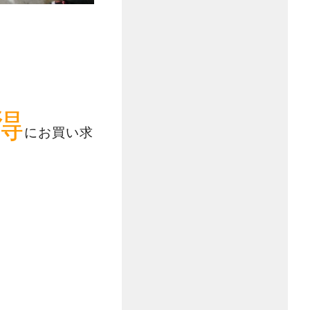
得
にお買い求