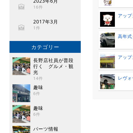
2023年6月
16件
アップ
2017年3月
1件
高年式
カテゴリー
アップ
長野店社員が普段
行く グルメ・観
光
レヴォ
14件
趣味
6件
趣味
6件
パーツ情報