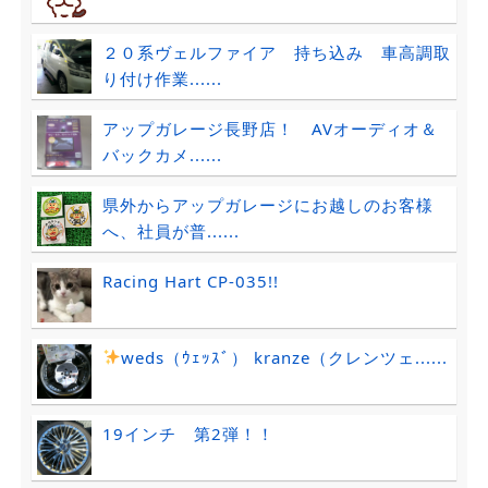
２０系ヴェルファイア 持ち込み 車高調取
り付け作業......
アップガレージ長野店！ AVオーディオ＆
バックカメ......
県外からアップガレージにお越しのお客様
へ、社員が普......
Racing Hart CP-035!!
weds（ｳｪｯｽﾞ） kranze（クレンツェ......
19インチ 第2弾！！