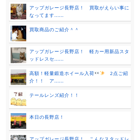
アップガレージ長野店！ 買取がえらい事に
なってます......
買取商品のご紹介＾＾
アップガレージ長野店！ 軽カー用新品スタ
ッドレスセ......
高額！軽量鍛造ホイール入荷
2点ご紹
介！！ ア......
テールレンズ紹介！！
本日の長野店！
アップガレージ長野店！ こんなスタッドレ