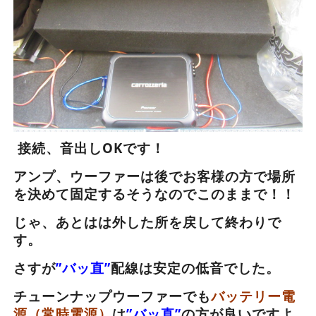
接続、音出しOKです！
アンプ、ウーファーは後でお客様の方で場所
を決めて固定するそうなのでこのままで！！
じゃ、あとはは外した所を戻して終わりで
す。
さすが
”バッ直”
配線は安定の低音でした。
チューンナップウーファーでも
バッテリー電
源（常時電源）
は
”バッ直”
の方が良いですよ