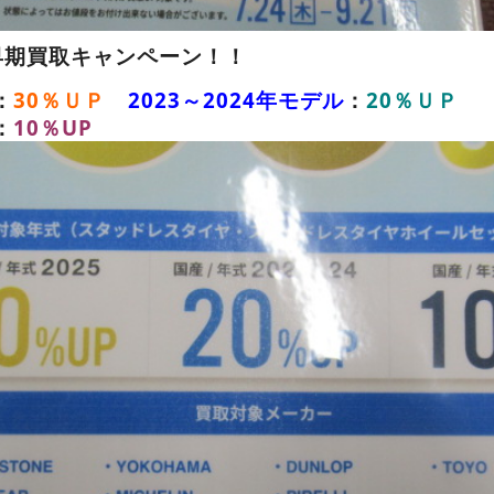
早期買取キャンペーン！！
：
30％ＵＰ
2023～2024年モデル
：
20％ＵＰ
：
10％UP