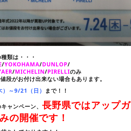
の種類は・・・
E
/
YOKOHAMA
/
DUNLOP
/
AER
/
MICHELIN
/
PIRELLI
のみ
お値段がお付け出来ない場合もあります。
（木）～9/21（日）
まで！！
長野県ではアップガ
のキャンペーン、
みの開催です！