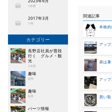
2023年6月
16件
関連記事
2017年3月
1件
本格的
カテゴリー
アップ
長野店社員が普段
行く グルメ・観
光
昼は暑
14件
趣味
6件
アップ
趣味
6件
買い取
パーツ情報