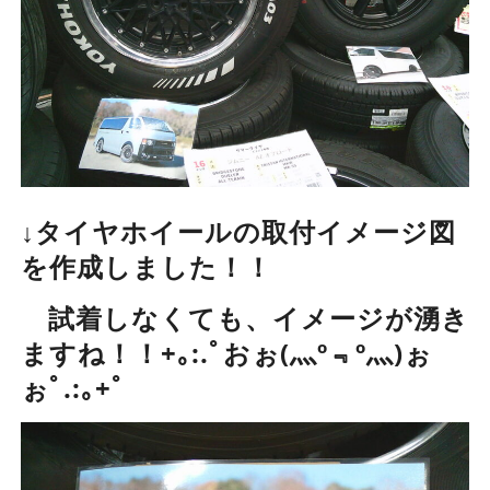
↓タイヤホイールの取付イメージ図
を作成しました！！
試着しなくても、イメージが湧き
ますね！！
+
｡
:
.ﾟおぉ
(
灬
º
﹃
º
灬
)
ぉ
ぉﾟ
.:
｡+ﾟ