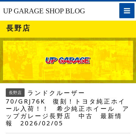
toggle
UP GARAGE SHOP BLOG
naviga
長野店
ランドクルーザー
長野店
70/GRJ76K 復刻！トヨタ純正ホイ
ール入荷！！ 希少純正ホイール ア
ップガレージ長野店 中古 最新情
報 2026/02/05