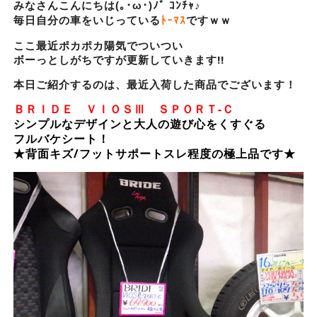
みなさんこんにちは(｡･ω･)ﾉﾞ ｺﾝﾁｬ♪
毎日自分の車をいじっている
ﾄｰﾏｽ
ですｗｗ
ここ最近ポカポカ陽気でついつい
ボーっとしがちですが更新していきます!!
本日ご紹介するのは、最近入荷した商品でございます！
ＢＲＩＤＥ ＶＩＯＳⅢ ＳＰＯＲＴ-Ｃ
シンプルなデザインと大人の遊び心をくすぐる
フルバケシート！
★背面キズ/フットサポートスレ程度の極上品です★