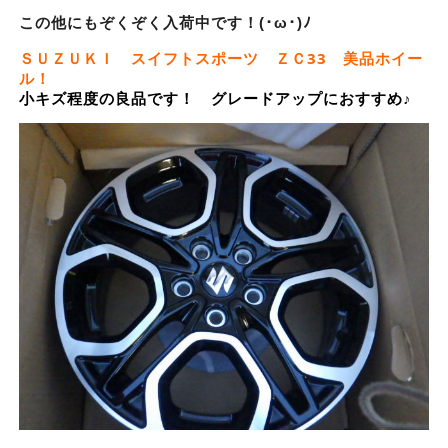
この他にもぞくぞく入荷中です！(･ω･)ﾉ
ＳＵＺＵＫＩ スイフトスポーツ ＺＣ33 美品ホイー
ル！
小キズ程度の良品です！ グレードアップにおすすめ♪