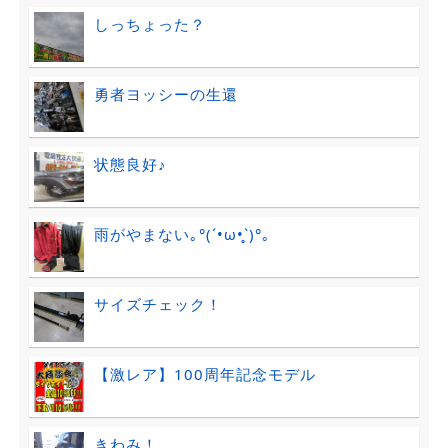
しっちょった？
勇者ヨッシーの生還
状態良好♪
雨がやまない｡°(´•ω•̥`)°｡
サイズチェック！
【激レア】100周年記念モデル
きわみ！