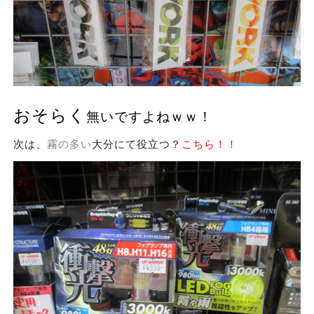
おそらく
無いですよねｗｗ！
次は、
霧の多い
大分にて役立つ？
こちら！！