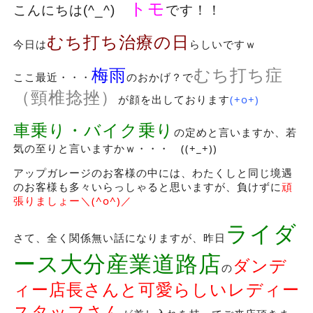
トモ
こんにちは(^_^)
です！！
むち打ち治療の日
今日は
らしいですｗ
梅雨
むち打ち症
ここ最近・・・
のおかげ？で
（頸椎捻挫）
が顔を出しております
(+o+)
車乗り・バイク乗り
の定めと言いますか、若
気の至りと言いますかｗ・・・ ((+_+))
アップガレージのお客様の中には、わたくしと同じ境遇
のお客様も多々いらっしゃると思いますが、負けずに
頑
張りましょー＼(^o^)／
ライダ
さて、全く関係無い話になりますが、昨日
ース大分産業道路店
ダンデ
の
ィー店長さんと可愛らしいレディー
スタッフさん