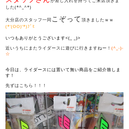
が差し入れを持ってご来店頂きま
した(*^_^*)
こぞって
大分店のスタッフ一同
頂きましたｗｗ
(*'(OO)’*)ﾌﾞﾋ
いつもありがとうございます<(_ _)>
近いうちにまたライダースに遊びに行きますねー！
(^_-)-
☆
今日は、ライダースには置いて無い商品をご紹介致しま
す！
先ずはこちら！！！