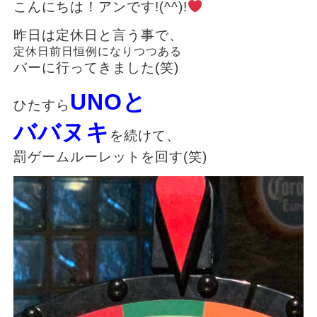
こんにちは！アンです!(^^)!
昨日は定休日と言う事で、
定休日前日恒例になりつつある
バーに行ってきました(笑)
UNOと
ひたすら
ババヌキ
を続けて、
罰ゲームルーレットを回す(笑)