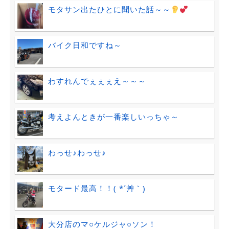
モタサン出たひとに聞いた話～～
バイク日和ですね～
わすれんでぇぇぇえ～～～
考えよんときが一番楽しいっちゃ～
わっせ♪わっせ♪
モタード最高！！( *´艸｀)
大分店のマ○ケルジャ○ソン！