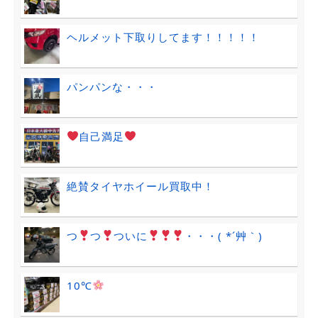
ヘルメット下取りしてます！！！！！
パンパンな・・・
自己満足
絶賛タイヤホイール買取中！
つ
つ
ついに
・・・( *´艸｀)
10℃