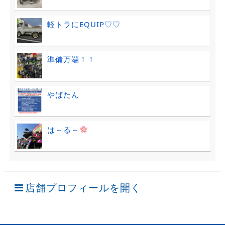
軽トラにEQUIP♡♡
準備万端！！
やばたん
は～る～
店舗プロフィールを開く