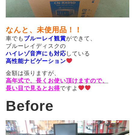
なんと、未使用品！！
車でも
ブルーレイ観賞
ができて、
ブルーレイディスクの
ハイレゾ音声にも対応
している
高性能ナビゲーション
金額は張りますが、
高年式で、長くお使い頂けますので、
長い目で見るとお得
ですよ
Before