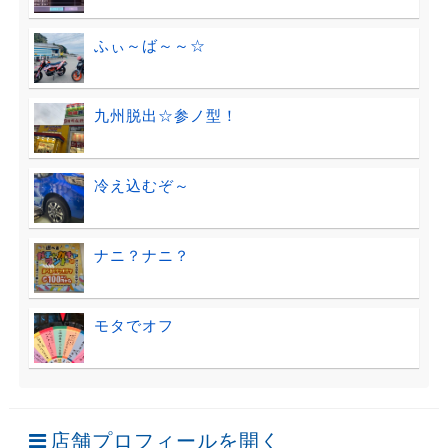
ふぃ～ば～～☆
九州脱出☆参ノ型！
冷え込むぞ～
ナニ？ナニ？
モタでオフ
店舗プロフィールを開く