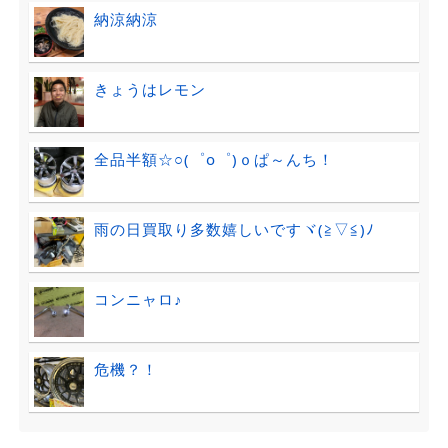
納涼納涼
きょうはレモン
全品半額☆○(゜ο゜)ｏぱ～んち！
雨の日買取り多数嬉しいですヾ(≧▽≦)ﾉ
コンニャロ♪
危機？！