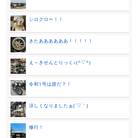
シロクロー！！
きたああああああ！！！！！
え～きせんとりっく♪(^▽^)
令和1号は誰だ？！
涼しくなりましたぁ(´▽｀)
修行！