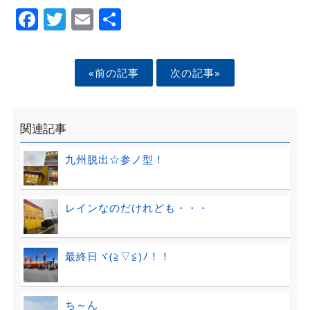
Facebook
Twitter
Email
Share
«前の記事
次の記事»
関連記事
九州脱出☆参ノ型！
レインなのだけれども・・・
最終日ヾ(≧▽≦)ﾉ！！
ち～ん