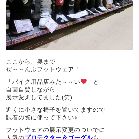
ここから、奥まで
ぜ～～んぶフットウェア！
「バイク用品店みた～～い
」と
自画自賛しながら
展示変えしてました(笑)
近くに小さな椅子を置いてますので
試着の際に使って下さい♪
フットウェアの展示変更のついでに
人気の
プロテクター＆ゴーグル
も