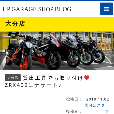
toggle
UP GARAGE SHOP BLOG
naviga
大分店
貸出工具でお取り付け
大分店
ZRX400にナサート♪
投稿日：
2019.11.02
大分店スタッ
投稿者：
フ