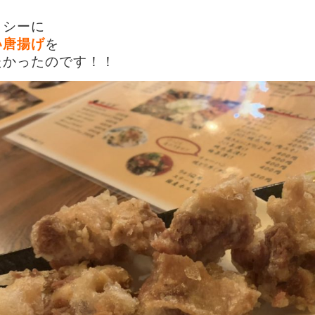
ッシーに
い唐揚げ
を
たかったのです！！