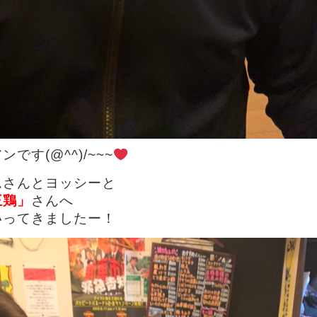
です(@^^)/~~~
ムさんとヨッシーと
王鶏」
さんへ
いってきましたー！